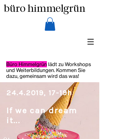
büro himmelgrün
Büro Himmelgrün
lädt zu Workshops
und Weiterbildungen. Kommen Sie
dazu, gemeinsam wird das was!
24.4.2019
,
17-19h
If we can dream
it...